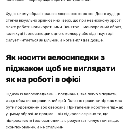
Худі в цьому образі працює, якщо воно коротке. Довге худі до
стегна візуально зрівнює низ і верх, що при невисокому зрості
може робити ноги коротшими. Виняток — монохромний образ,
коли худі і велосипедки одного кольору або відтінку: тоді
силует читається як цільний, а нога виглядає довше.
Як носити велосипедки з
піджаком щоб не виглядати
як на роботі в офісі
Піджак із велосипедками — поєднання, яке легко зіпсувати,
якщо обрати неправильний крій. Головне правило: піджак має
бути подовженим або оверсайз. Приталений короткий піджак
у цьому образі не працює — він підкреслює рівно те, що
підкреслюють і велосипедки, а в результаті силует виглядає
скомпонованим, а не стильним.