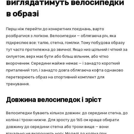
виглядатимуть велосипедки
в образі
Перш ніж перейти до конкретних поєднань, варто
розібратися з логікою. Велосипедки — облягаюча річ, яка
підкреслює все: талію, стегна, гомілки. Тому побудова образу
тут часто протилежна до звичної. Якщо низ щільний і чіткий за
силуетом, верх має бути або більш вільним, або чітко
вкороченим. Середини майже немає — і занадто короткий
приталений топ, і занадто довга облягаюча кофта однаково
перетворюють образ на спортивний комплект для
тренування.
Довжина велосипедок і зріст
Велосипедки бувають кількох довжин: до середини стегна, до
коліна і трохи нижче. Для зросту до 165 см краще обирати
довжину до середини стегна або трохи вище — вони
візуально не вкорочують ногу. Моделі до коліна при