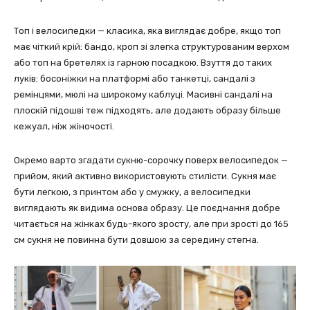
Топ і велосипедки — класика, яка виглядає добре, якщо топ
має чіткий крій: бандо, кроп зі злегка структурованим верхом
або топ на бретелях із гарною посадкою. Взуття до таких
луків: босоніжки на платформі або танкетці, сандалі з
ремінцями, мюлі на широкому каблуці. Масивні сандалі на
плоскій підошві теж підходять, але додають образу більше
кежуал, ніж жіночості.
Окремо варто згадати сукню-сорочку поверх велосипедок —
прийом, який активно використовують стилісти. Сукня має
бути легкою, з принтом або у смужку, а велосипедки
виглядають як видима основа образу. Це поєднання добре
читається на жінках будь-якого зросту, але при зрості до 165
см сукня не повинна бути довшою за середину стегна.