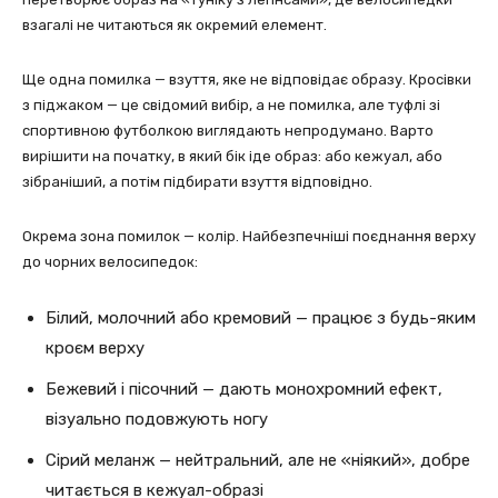
взагалі не читаються як окремий елемент.
Ще одна помилка — взуття, яке не відповідає образу. Кросівки
з піджаком — це свідомий вибір, а не помилка, але туфлі зі
спортивною футболкою виглядають непродумано. Варто
вирішити на початку, в який бік іде образ: або кежуал, або
зібраніший, а потім підбирати взуття відповідно.
Окрема зона помилок — колір. Найбезпечніші поєднання верху
до чорних велосипедок:
Білий, молочний або кремовий — працює з будь-яким
кроєм верху
Бежевий і пісочний — дають монохромний ефект,
візуально подовжують ногу
Сірий меланж — нейтральний, але не «ніякий», добре
читається в кежуал-образі