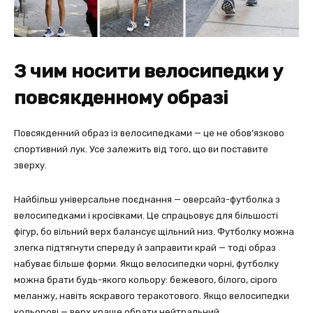
З чим носити велосипедки у
повсякденному образі
Повсякденний образ із велосипедками — це не обов’язково
спортивний лук. Усе залежить від того, що ви поставите
зверху.
Найбільш універсальне поєднання — оверсайз-футболка з
велосипедками і кросівками. Це спрацьовує для більшості
фігур, бо вільний верх балансує щільний низ. Футболку можна
злегка підтягнути спереду й заправити край — тоді образ
набуває більше форми. Якщо велосипедки чорні, футболку
можна брати будь-якого кольору: бежевого, білого, сірого
меланжу, навіть яскравого теракотового. Якщо велосипедки
кольорові — верх краще обрати нейтральний.