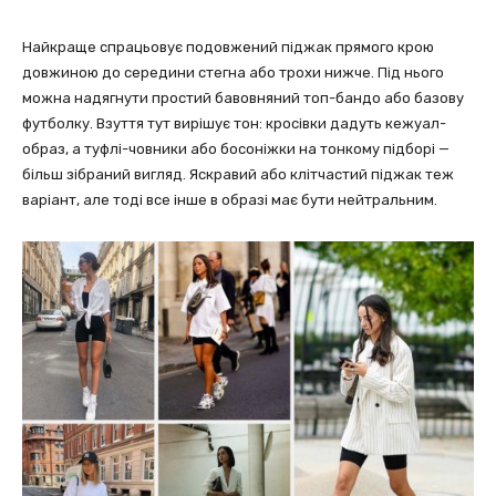
Найкраще спрацьовує подовжений піджак прямого крою
довжиною до середини стегна або трохи нижче. Під нього
можна надягнути простий бавовняний топ-бандо або базову
футболку. Взуття тут вирішує тон: кросівки дадуть кежуал-
образ, а туфлі-човники або босоніжки на тонкому підборі —
більш зібраний вигляд. Яскравий або клітчастий піджак теж
варіант, але тоді все інше в образі має бути нейтральним.