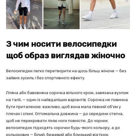
З чим носити велосипедки
щоб образ виглядав жіночно
Велосипедки легко перетворити на щось більш жіноче — без
зайвих зусиль і без спортивного ефекту.
Лляна або бавовняна сорочка вільного крою, завязана вузлом
на талії, — один із найвдаліших варіантів. Сорочка не повинна
бути приталеною: важливо, щоб вона мала певний об’єм у
плечах і спині. Оптимальна довжина — до середини стегна,
щоб не перекривати лінію ноги повністю. До чорних
велосипедок підходять сорочки будь-якого кольору, а до
кольорових — білий, бежевий або близький відтінок.