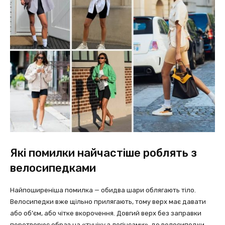
Які помилки найчастіше роблять з
велосипедками
Найпоширеніша помилка — обидва шари облягають тіло.
Велосипедки вже щільно прилягають, тому верх має давати
або об’єм, або чітке вкорочення. Довгий верх без заправки
перетворює образ на «туніку з легінсами», де велосипедки