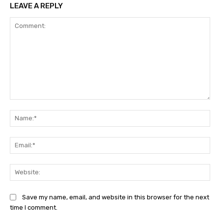
LEAVE A REPLY
Comment:
Na
Ema
Web
Save my name, email, and website in this browser for the next
time I comment.