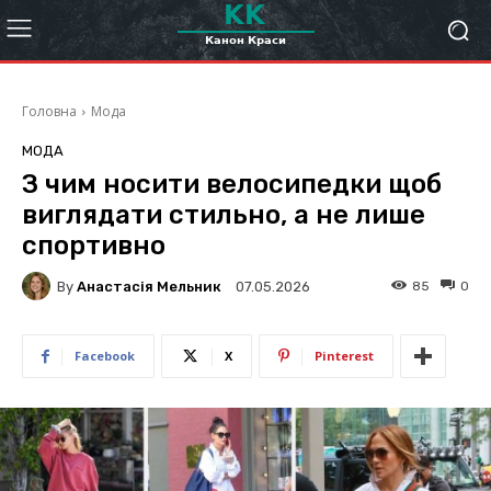
Головна
Мода
МОДА
З чим носити велосипедки щоб
виглядати стильно, а не лише
спортивно
By
Анастасія Мельник
85
0
07.05.2026
Facebook
X
Pinterest