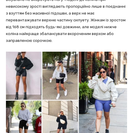
невисокому зрості виглядають пропорційно лише в поєднанні
з взуттям без масивної підошви, а верх не має
перевантажувати верхню частину силуету. Жінкам із зростом
від 168 см підходять будь-які довжини, але моделі нижче
коліна найкраще збалансувати вкороченим верхом або
заправленою сорочкою.