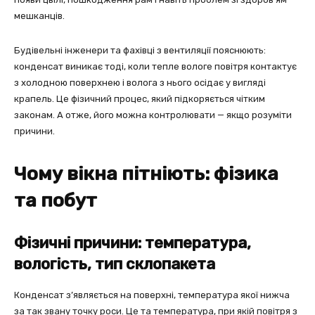
мешканців.
Будівельні інженери та фахівці з вентиляції пояснюють:
конденсат виникає тоді, коли тепле вологе повітря контактує
з холодною поверхнею і волога з нього осідає у вигляді
крапель. Це фізичний процес, який підкоряється чітким
законам. А отже, його можна контролювати — якщо розуміти
причини.
Чому вікна пітніють: фізика
та побут
Фізичні причини: температура,
вологість, тип склопакета
Конденсат з’являється на поверхні, температура якої нижча
за так звану точку роси. Це та температура, при якій повітря з