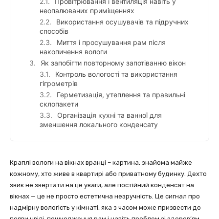
Провітрювання і вентиляція навіть у
неопалюваних приміщеннях
Використання осушувачів та підручних
способів
Миття і просушування рам після
накопичення вологи
Як запобігти повторному запотіванню вікон
Контроль вологості та використання
гігрометрів
Герметизація, утеплення та правильні
склопакети
Організація кухні та ванної для
зменшення локального конденсату
Краплі вологи на вікнах вранці – картина, знайома майже
кожному, хто живе в квартирі або приватному будинку. Дехто
звик не звертати на це уваги, але постійний конденсат на
вікнах — це не просто естетична незручність. Це сигнал про
надмірну вологість у кімнаті, яка з часом може призвести до
появи цвілі, пошкодження рам і навіть проблем зі здоров’ям