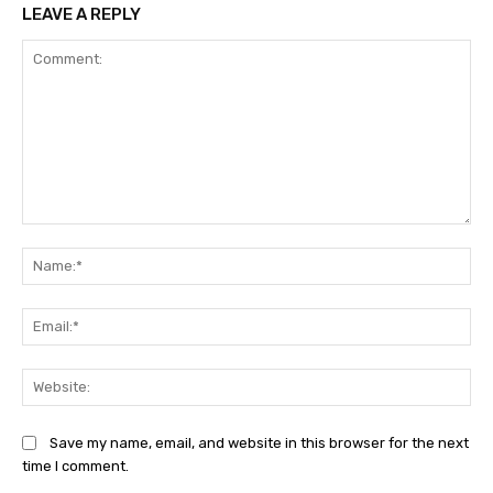
LEAVE A REPLY
Comment:
Na
Ema
Web
Save my name, email, and website in this browser for the next
time I comment.