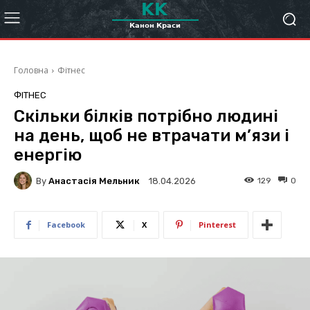
Головна
Фітнес
ФІТНЕС
Скільки білків потрібно людині
на день, щоб не втрачати м’язи і
енергію
By
Анастасія Мельник
129
0
18.04.2026
Facebook
X
Pinterest