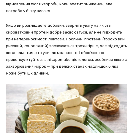
відновлення після хвороби, коли апетит знижений, але
потреба у білку висока.
Якщо ви розглядаєте добавки, зверніть увагу на якість:
сироватковий протеїн добре засвоюється, але не підходить
при непереносимості лактози. Рослинні протеїни (горохо вий,
рисовий, конопляний) засвоюються трохи гірше, але підходять
веганкам і тим, хто уникає молочного. І обов’язково
проконсультуйтеся з лікарем або дієтологом, особливо якщо є
захворювання нирок — при деяких станах надлишок білка
може бути шкідливим.