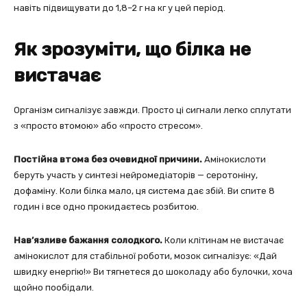
навіть підвищувати до 1,8–2 г на кг у цей період.
Як зрозуміти, що білка не
вистачає
Організм сигналізує завжди. Просто ці сигнали легко сплутати
з «просто втомою» або «просто стресом».
Постійна втома без очевидної причини.
Амінокислоти
беруть участь у синтезі нейромедіаторів — серотоніну,
дофаміну. Коли білка мало, ця система дає збій. Ви спите 8
годин і все одно прокидаєтесь розбитою.
Нав’язливе бажання солодкого.
Коли клітинам не вистачає
амінокислот для стабільної роботи, мозок сигналізує: «Дай
швидку енергію!» Ви тягнетеся до шоколаду або булочки, хоча
щойно пообідали.