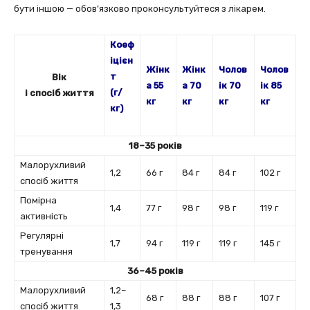
бути іншою — обов’язково проконсультуйтеся з лікарем.
Коеф
іцієн
Жінк
Жінк
Чолов
Чолов
т
Вік
а 55
а 70
ік 70
ік 85
(г/
і спосіб життя
кг
кг
кг
кг
кг)
18–35 років
Малорухливий
1,2
66 г
84 г
84 г
102 г
спосіб життя
Помірна
1,4
77 г
98 г
98 г
119 г
активність
Регулярні
1,7
94 г
119 г
119 г
145 г
тренування
36–45 років
Малорухливий
1,2–
68 г
88 г
88 г
107 г
спосіб життя
1,3