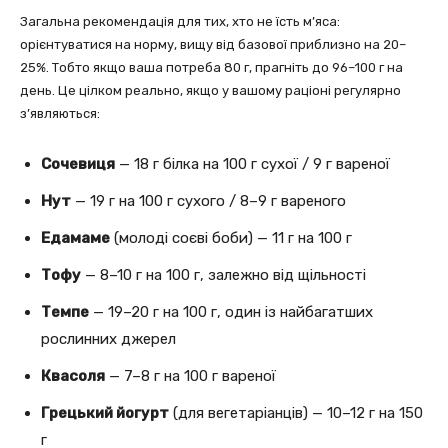
Загальна рекомендація для тих, хто не їсть м’яса:
орієнтуватися на норму, вищу від базової приблизно на 20–
25%. Тобто якщо ваша потреба 80 г, прагніть до 96–100 г на
день. Це цілком реально, якщо у вашому раціоні регулярно
з’являються:
Сочевиця
— 18 г білка на 100 г сухої / 9 г вареної
Нут
— 19 г на 100 г сухого / 8–9 г вареного
Едамаме
(молоді соєві боби) — 11 г на 100 г
Тофу
— 8–10 г на 100 г, залежно від щільності
Темпе
— 19–20 г на 100 г, один із найбагатших
рослинних джерел
Квасоля
— 7–8 г на 100 г вареної
Грецький йогурт
(для вегетаріанців) — 10–12 г на 150
г