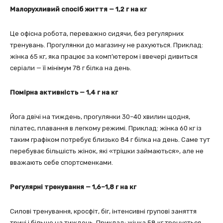
Малорухливий спосіб життя — 1,2 г на кг
Це офісна робота, переважно сидячи, без регулярних
тренувань. Прогулянки до магазину не рахуються. Приклад:
жінка 65 кг, яка працює за комп’ютером і ввечері дивиться
серіали — її мінімум 78 г білка на день.
Помірна активність — 1,4 г на кг
Йога двічі на тиждень, прогулянки 30–40 хвилин щодня,
пілатес, плавання в легкому режимі. Приклад: жінка 60 кг із
таким графіком потребує близько 84 г білка на день. Саме тут
перебуває більшість жінок, які «трішки займаються», але не
вважають себе спортсменками.
Регулярні тренування — 1,6–1,8 г на кг
Силові тренування, кросфіт, біг, інтенсивні групові заняття
тричі і більше на тиждень. Приклад: жінка 58 кг тренується