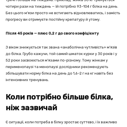
чотири рази на тиждень — їй потрібно 93–104 г білка на день.
Без цього м’язи просто не встигають відновлюватись, і замість
прогресу ви отримуєте постійну крепатуру й утому.
Після 45 років — плюс 0,2 г до свого коефіцієнту
З віком знижується так звана «анаболічна чутливість» м’язів
до білка. Грубо кажучи, той самий шматок курки у 30 років і у
52 роки засвоюється м’язами по-різному. Тому жінкам у
перименопаузі та менопаузі дослідники рекомендують
збільшувати норму білка на день до 1,6–2 г на кг навіть без
інтенсивних тренувань.
Коли потрібно більше білка,
ніж зазвичай
Є ситуації, коли потреба в білку зростає суттєво, і їх важливо