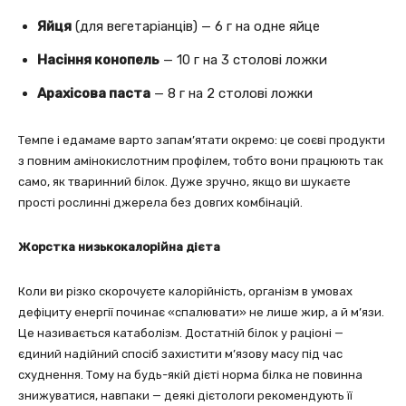
Яйця
(для вегетаріанців) — 6 г на одне яйце
Насіння конопель
— 10 г на 3 столові ложки
Арахісова паста
— 8 г на 2 столові ложки
Темпе і едамаме варто запам’ятати окремо: це соєві продукти
з повним амінокислотним профілем, тобто вони працюють так
само, як тваринний білок. Дуже зручно, якщо ви шукаєте
прості рослинні джерела без довгих комбінацій.
Жорстка низькокалорійна дієта
Коли ви різко скорочуєте калорійність, організм в умовах
дефіциту енергії починає «спалювати» не лише жир, а й м’язи.
Це називається катаболізм. Достатній білок у раціоні —
єдиний надійний спосіб захистити м’язову масу під час
схуднення. Тому на будь-якій дієті норма білка не повинна
знижуватися, навпаки — деякі дієтологи рекомендують її