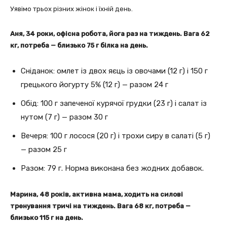
Уявімо трьох різних жінок і їхній день.
Аня, 34 роки, офісна робота, йога раз на тиждень. Вага 62
кг, потреба — близько 75 г білка на день.
Сніданок: омлет із двох яєць із овочами (12 г) і 150 г
грецького йогурту 5% (12 г) — разом 24 г
Обід: 100 г запеченої курячої грудки (23 г) і салат із
нутом (7 г) — разом 30 г
Вечеря: 100 г лосося (20 г) і трохи сиру в салаті (5 г)
— разом 25 г
Разом: 79 г. Норма виконана без жодних добавок.
Марина, 48 років, активна мама, ходить на силові
тренування тричі на тиждень. Вага 68 кг, потреба —
близько 115 г на день.