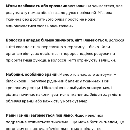
М’язи слабшають або «розпливаються».
Ви займаєтеся, але
результату немає або він є, але дуже повільний. М’язова
тканина без достатнього білка просто не може
відновлюватися після навантажень.
Волосся випадає більше звичного, нігті ламаються.
Волосся
і нігті складаються переважно з кератину — білка. Коли
організм відчуває дефіцит, він перерозподіляє ресурси на
пріоритетніші функції, а волосся і нігті отримують залишки.
Набряки, особливо вранці.
Мало хто знає, але альбумін —
білок крові — регулює рідинний баланс у тканинах. При
тривалому дефіциті білка рівень альбуміну знижується, і
рідина починає накопичуватися в тканинах. Звідси одутлість
обличчя вранці або важкість у ногах увечері.
Рани і синці загоюються повільно.
Якщо невелика
подряпина «тягнеться» тижнями — це може бути сигналом, що
організму не вистачає будівельного матеріалу для