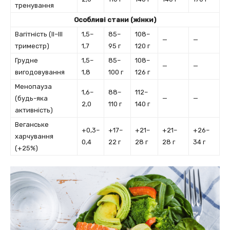
тренування
Особливі стани (жінки)
Вагітність (II–III
1,5–
85–
108–
—
—
триместр)
1,7
95 г
120 г
Грудне
1,5–
85–
108–
—
—
вигодовування
1,8
100 г
126 г
Менопауза
1,6–
88–
112–
(будь-яка
—
—
2,0
110 г
140 г
активність)
Веганське
+0,3–
+17–
+21–
+21–
+26–
харчування
0,4
22 г
28 г
28 г
34 г
(+25%)