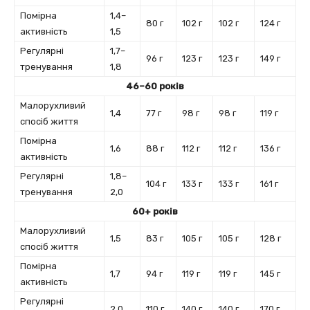
Помірна
1,4–
80 г
102 г
102 г
124 г
активність
1,5
Регулярні
1,7–
96 г
123 г
123 г
149 г
тренування
1,8
46–60 років
Малорухливий
1,4
77 г
98 г
98 г
119 г
спосіб життя
Помірна
1,6
88 г
112 г
112 г
136 г
активність
Регулярні
1,8–
104 г
133 г
133 г
161 г
тренування
2,0
60+ років
Малорухливий
1,5
83 г
105 г
105 г
128 г
спосіб життя
Помірна
1,7
94 г
119 г
119 г
145 г
активність
Регулярні
2,0
110 г
140 г
140 г
170 г