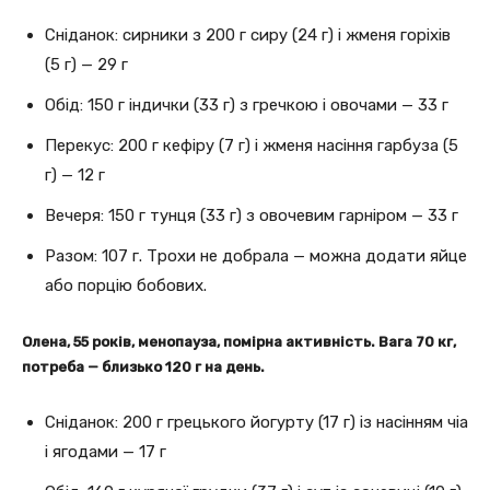
Сніданок: сирники з 200 г сиру (24 г) і жменя горіхів
(5 г) — 29 г
Обід: 150 г індички (33 г) з гречкою і овочами — 33 г
Перекус: 200 г кефіру (7 г) і жменя насіння гарбуза (5
г) — 12 г
Вечеря: 150 г тунця (33 г) з овочевим гарніром — 33 г
Разом: 107 г. Трохи не добрала — можна додати яйце
або порцію бобових.
Олена, 55 років, менопауза, помірна активність. Вага 70 кг,
потреба — близько 120 г на день.
Сніданок: 200 г грецького йогурту (17 г) із насінням чіа
і ягодами — 17 г