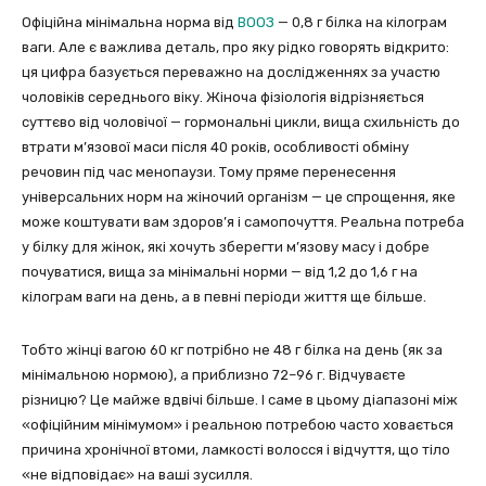
Офіційна мінімальна норма від
ВООЗ
— 0,8 г білка на кілограм
ваги. Але є важлива деталь, про яку рідко говорять відкрито:
ця цифра базується переважно на дослідженнях за участю
чоловіків середнього віку. Жіноча фізіологія відрізняється
суттєво від чоловічої — гормональні цикли, вища схильність до
втрати м’язової маси після 40 років, особливості обміну
речовин під час менопаузи. Тому пряме перенесення
універсальних норм на жіночий організм — це спрощення, яке
може коштувати вам здоров’я і самопочуття. Реальна потреба
у білку для жінок, які хочуть зберегти м’язову масу і добре
почуватися, вища за мінімальні норми — від 1,2 до 1,6 г на
кілограм ваги на день, а в певні періоди життя ще більше.
Тобто жінці вагою 60 кг потрібно не 48 г білка на день (як за
мінімальною нормою), а приблизно 72–96 г. Відчуваєте
різницю? Це майже вдвічі більше. І саме в цьому діапазоні між
«офіційним мінімумом» і реальною потребою часто ховається
причина хронічної втоми, ламкості волосся і відчуття, що тіло
«не відповідає» на ваші зусилля.