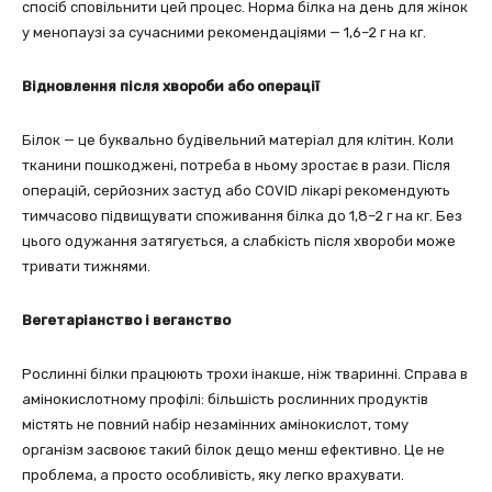
спосіб сповільнити цей процес. Норма білка на день для жінок
у менопаузі за сучасними рекомендаціями — 1,6–2 г на кг.
Відновлення після хвороби або операції
Білок — це буквально будівельний матеріал для клітин. Коли
тканини пошкоджені, потреба в ньому зростає в рази. Після
операцій, серйозних застуд або COVID лікарі рекомендують
тимчасово підвищувати споживання білка до 1,8–2 г на кг. Без
цього одужання затягується, а слабкість після хвороби може
тривати тижнями.
Вегетаріанство і веганство
Рослинні білки працюють трохи інакше, ніж тваринні. Справа в
амінокислотному профілі: більшість рослинних продуктів
містять не повний набір незамінних амінокислот, тому
організм засвоює такий білок дещо менш ефективно. Це не
проблема, а просто особливість, яку легко врахувати.