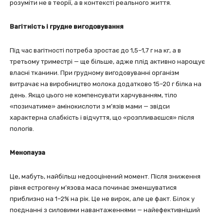
розуміти не в теорії, а в контексті реального життя.
Вагітність і грудне вигодовування
Під час вагітності потреба зростає до 1,5–1,7 г на кг, а в
третьому триместрі — ще більше, адже плід активно нарощує
власні тканини. При грудному вигодовуванні організм
витрачає на виробництво молока додатково 15–20 г білка на
день. Якщо цього не компенсувати харчуванням, тіло
«позичатиме» амінокислоти з м’язів мами — звідси
характерна слабкість і відчуття, що «розпливаєшся» після
пологів.
Менопауза
Це, мабуть, найбільш недооцінений момент. Після зниження
рівня естрогену м’язова маса починає зменшуватися
приблизно на 1–2% на рік. Це не вирок, але це факт. Білок у
поєднанні з силовими навантаженнями — найефективніший