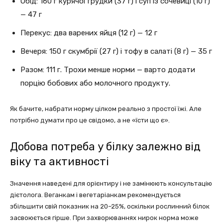
Обід: 160 г курячої грудки (37 г) і суп із сочевиці (10 г)
— 47 г
Перекус: два варених яйця (12 г) — 12 г
Вечеря: 150 г скумбрії (27 г) і тофу в салаті (8 г) — 35 г
Разом: 111 г. Трохи менше норми — варто додати
порцію бобових або молочного продукту.
Як бачите, набрати норму цілком реально з простої їжі. Але
потрібно думати про це свідомо, а не «їсти що є».
Добова потреба у білку залежно від
віку та активності
Значення наведені для орієнтиру і не замінюють консультацію
дієтолога. Веганкам і вегетаріанкам рекомендується
збільшити свій показник на 20–25%, оскільки рослинний білок
засвоюється гірше. При захворюваннях нирок норма може