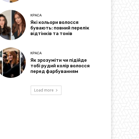
КРАСА
Які кольори волосся
бувають: повний перелік
відтінків та тонів
КРАСА
Як зрозуміти чи підійде
тобі рудий колір волосся
перед фарбуванням
Load more