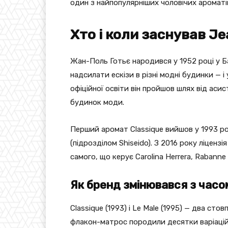
один з найпопулярніших чоловічих ароматів 
Хто і коли заснував Je
Жан-Поль Готьє народився у 1952 році у Б
надсилати ескізи в різні модні будинки — 
офіційної освіти він пройшов шлях від асис
будинок моди.
Перший аромат Classique вийшов у 1993 році
(підрозділом Shiseido). З 2016 року ліценз
самого, що керує Carolina Herrera, Rabanne
Як бренд змінювався з часо
Classique (1993) і Le Male (1995) — два сто
флакон-матрос породили десятки варіацій: L