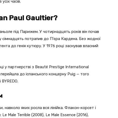
усіх часів.
an Paul Gaultier?
аньоле під Парижем. У чотирнадцять років він почав
і у сімнадцять потрапив до П’єра Кардена. Без жодної
тента до генія кутюру. У 1976 році заснував власний
 у партнерстві з Beauté Prestige International
ія перейшла до іспанського концерну Puig — того
 і BYREDO.
м
впи, навколо яких росла вся лінійка. Флакон-корсет і
e Male Terrible (2008), Le Male Essence (2016),