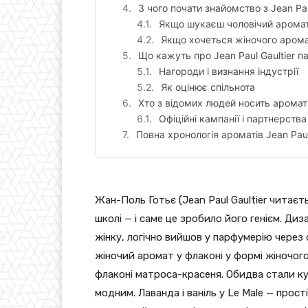
З чого почати знайомство з Jean Pau
Якщо шукаєш чоловічий арома
Якщо хочеться жіночого аром
Що кажуть про Jean Paul Gaultier п
Нагороди і визнання індустрії
Як оцінює спільнота
Хто з відомих людей носить аромати
Офіційні кампанії і партнерства
Повна хронологія ароматів Jean Paul
Жан-Поль Готьє (Jean Paul Gaultier читаєт
школі — і саме це зробило його генієм. Диз
жінку, логічно вийшов у парфумерію через 
жіночий аромат у флаконі у формі жіночого 
флаконі матроса-красеня. Обидва стали к
модним. Лаванда і ваніль у Le Male — прост