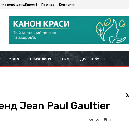
тика конфіденційності
Про нас
Контакти
Мода
Психологія
Їжа
Дім І Побут
З
д Jean Paul Gaultier
39
0