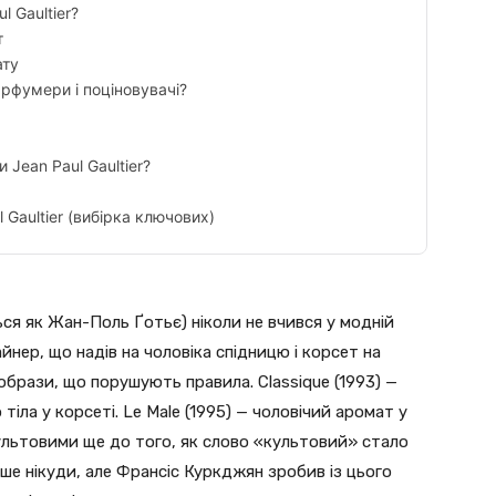
l Gaultier?
т
ату
арфумери і поціновувачі?
 Jean Paul Gaultier?
 Gaultier (вибірка ключових)
ься як Жан-Поль Ґотьє) ніколи не вчився у модній
айнер, що надів на чоловіка спідницю і корсет на
образи, що порушують правила. Classique (1993) —
тіла у корсеті. Le Male (1995) — чоловічий аромат у
ультовими ще до того, як слово «культовий» стало
іше нікуди, але Франсіс Куркджян зробив із цього