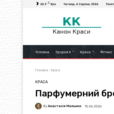
C
26.9
Kyiv
Четвер, 6 Серпня, 2026
Полі
Головна
Здоровʼя
Краса
Фітнес
Головна
Краса
КРАСА
Парфумерний брен
By
Анастасія Мельник
15.06.2026