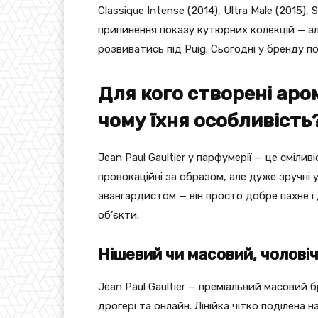
Classique Intense (2014), Ultra Male (2015),
припинення показу кутюрних колекцій — а
розвиватись під Puig. Сьогодні у бренду п
Для кого створені аром
чому їхня особливість
Jean Paul Gaultier у парфумерії — це сміл
провокаційні за образом, але дуже зручні у
авангардистом — він просто добре пахне і
об’єкти.
Нішевий чи масовий, чолові
Jean Paul Gaultier — преміальний масовий
дрогері та онлайн. Лінійка чітко поділена на 