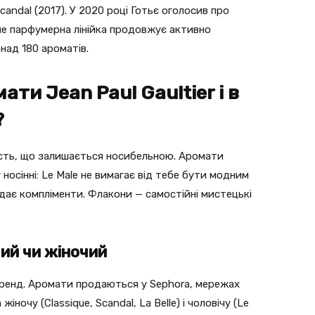
 Scandal (2017). У 2020 році Готьє оголосив про
ле парфумерна лінійка продовжує активно
онад 180 ароматів.
ати Jean Paul Gaultier і в
?
ивість, що залишається носибельною. Аромати
 носінні: Le Male не вимагає від тебе бути модним
 дає компліменти. Флакони — самостійні мистецькі
чий чи жіночий
 бренд. Аромати продаються у Sephora, мережах
жіночу (Classique, Scandal, La Belle) і чоловічу (Le