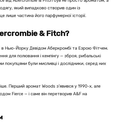
erce від Abercrombie & Fitch був не просто ароматом, а
одягу, який випадково створив один із
 це лише частина його парфумерної історії.
ercrombie & Fitch?
ці в Нью-Йорку Девідом Аберкромбі та Езрою Фітчем.
ння для полювання і кемпінгу — зброя, рибальські
ми покупцями були мисливці і дослідники, серед них
іше. Перший аромат Woods з’явився у 1990-х, але
одом Fierce — і саме він перетворив A&F на
м