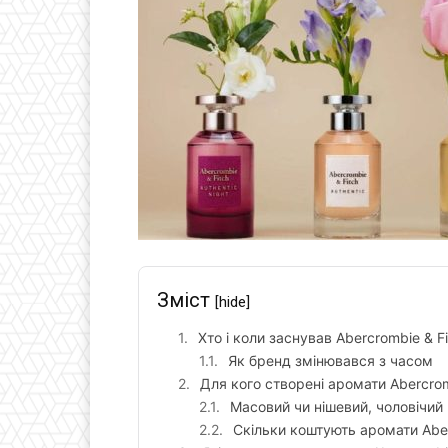
Зміст
[hide]
Хто і коли заснував Abercrombie & F
Як бренд змінювався з часом
Для кого створені аромати Abercromb
Масовий чи нішевий, чоловічий
Скільки коштують аромати Aber