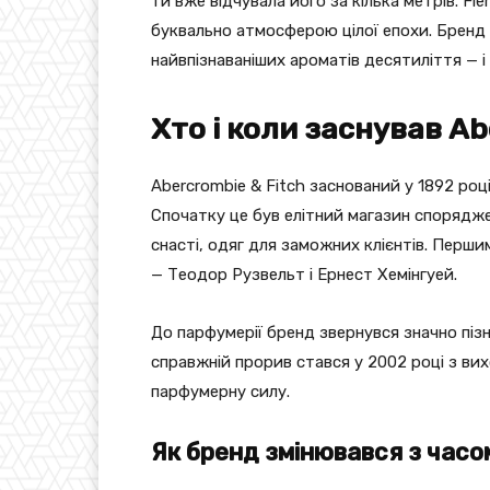
ти вже відчувала його за кілька метрів. Fi
буквально атмосферою цілої епохи. Бренд 
найвпізнаваніших ароматів десятиліття — і
Хто і коли заснував Ab
Abercrombie & Fitch заснований у 1892 ро
Спочатку це був елітний магазин спорядже
снасті, одяг для заможних клієнтів. Перши
— Теодор Рузвельт і Ернест Хемінгуей.
До парфумерії бренд звернувся значно пізн
справжній прорив стався у 2002 році з вих
парфумерну силу.
Як бренд змінювався з часо