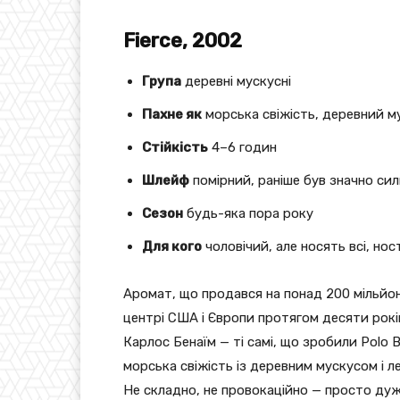
Fierce, 2002
Група
деревні мускусні
Пахне як
морська свіжість, деревний му
Стійкість
4–6 годин
Шлейф
помірний, раніше був значно си
Сезон
будь-яка пора року
Для кого
чоловічий, але носять всі, нос
Аромат, що продався на понад 200 мільйон
центрі США і Європи протягом десяти рокі
Карлос Бенаїм — ті самі, що зробили Polo Bl
морська свіжість із деревним мускусом і 
Не складно, не провокаційно — просто ду