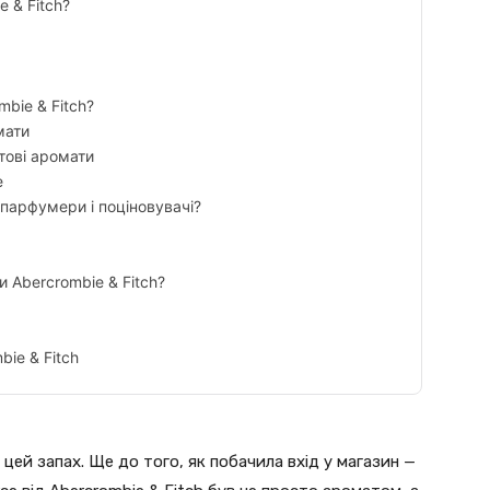
 & Fitch?
mbie & Fitch?
мати
тові аромати
e
 парфумери і поціновувачі?
 Abercrombie & Fitch?
bie & Fitch
 цей запах. Ще до того, як побачила вхід у магазин —