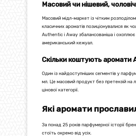
Масовий чи нішевий, чолові
Масовий мідл-маркет із чітким розподілом на
класичних ароматів позиціонувалися як чол
Authentic і Away збалансованіша і охоплює
американський кежуал.
Скільки коштують аромати A
Один із найдоступніших сегментів у парфуме
мл. Це масовий продукт без претензій на 
цінової категорії.
Які аромати прославил
За понад 25 років парфумерної історії бре
стоїть окремо від усіх.