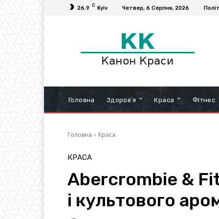
C
26.9
Kyiv
Четвер, 6 Серпня, 2026
Полі
Головна
Здоровʼя
Краса
Фітнес
Головна
Краса
КРАСА
Abercrombie & Fi
і культового аро