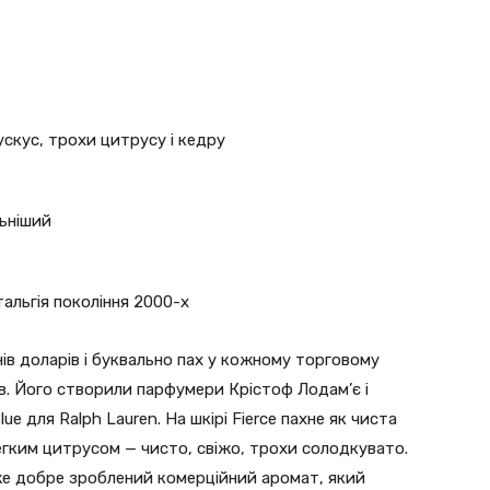
скус, трохи цитрусу і кедру
льніший
тальгія покоління 2000-х
ів доларів і буквально пах у кожному торговому
в. Його створили парфумери Крістоф Лодам’є і
ue для Ralph Lauren. На шкірі Fierce пахне як чиста
легким цитрусом — чисто, свіжо, трохи солодкувато.
же добре зроблений комерційний аромат, який