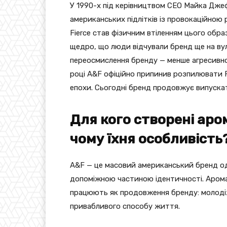
У 1990-х під керівництвом CEO Майка Дже
американських підлітків із провокаційною 
Fierce став фізичним втіленням цього обра
щедро, що люди відчували бренд ще на вул
переосмислення бренду — менше агресивног
році A&F офіційно припинив розпилювати Fi
епохи. Сьогодні бренд продовжує випускат
Для кого створені аром
чому їхня особливість
A&F — це масовий американський бренд од
допоміжною частиною ідентичності. Арома
працюють як продовження бренду: молодіжні
привабливого способу життя.