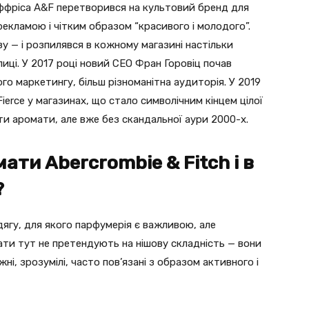
ффріса A&F перетворився на культовий бренд для
рекламою і чітким образом “красивого і молодого”.
зу — і розпилявся в кожному магазині настільки
иці. У 2017 році новий CEO Фран Горовіц почав
о маркетингу, більш різноманітна аудиторія. У 2019
erce у магазинах, що стало символічним кінцем цілої
и аромати, але вже без скандальної аури 2000-х.
ати Abercrombie & Fitch і в
?
ягу, для якого парфумерія є важливою, але
ти тут не претендують на нішову складність — вони
, зрозумілі, часто пов’язані з образом активного і