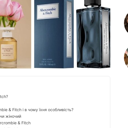
itch?
ie & Fitch і в чому їхня особливість?
 чи жіночий
crombie & Fitch