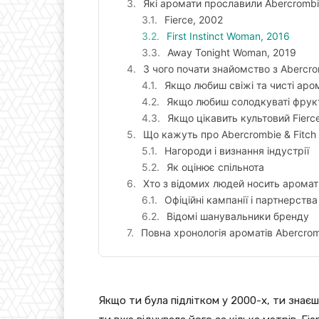
Які аромати прославили Abercrombie
Fierce, 2002
First Instinct Woman, 2016
Away Tonight Woman, 2019
З чого почати знайомство з Abercro
Якщо любиш свіжі та чисті аро
Якщо любиш солодкуваті фрук
Якщо цікавить культовий Fierc
Що кажуть про Abercrombie & Fitch
Нагороди і визнання індустрії
Як оцінює спільнота
Хто з відомих людей носить аромати
Офіційні кампанії і партнерства
Відомі шанувальники бренду
Повна хронологія ароматів Abercrom
Якщо ти була підлітком у 2000-х, ти знаєш