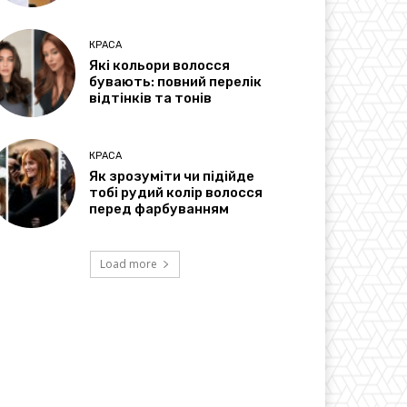
КРАСА
Які кольори волосся
бувають: повний перелік
відтінків та тонів
КРАСА
Як зрозуміти чи підійде
тобі рудий колір волосся
перед фарбуванням
Load more