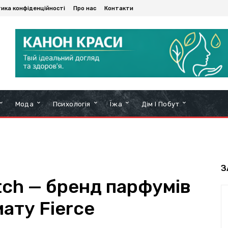
тика конфіденційності
Про нас
Контакти
Мода
Психологія
Їжа
Дім І Побут
З
tch — бренд парфумів
мату Fierce