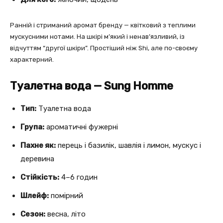
Ранній і стриманий аромат бренду — квітковий з теплими
мускусними нотами. На шкірі м’який і ненав’язливий, із
відчуттям “другої шкіри”. Простіший ніж Shi, але по-своєму
характерний.
Туалетна вода — Sung Homme
Тип:
Туалетна вода
Група:
ароматичні фужерні
Пахне як:
перець і базилік, шавлія і лимон, мускус і
деревина
Стійкість:
4–6 годин
Шлейф:
помірний
Сезон:
весна, літо