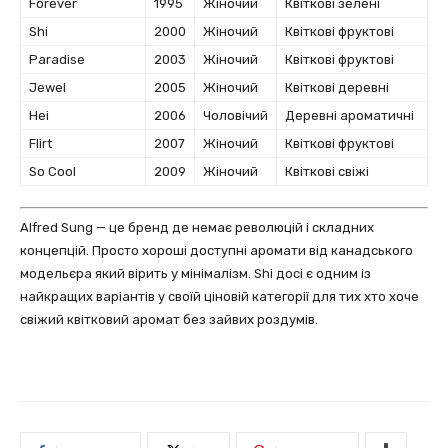
Forever
1995
Жіночий
Квіткові зелені
Shi
2000
Жіночий
Квіткові фруктові
Paradise
2003
Жіночий
Квіткові фруктові
Jewel
2005
Жіночий
Квіткові деревні
Hei
2006
Чоловічий
Деревні ароматичні
Flirt
2007
Жіночий
Квіткові фруктові
So Cool
2009
Жіночий
Квіткові свіжі
Alfred Sung — це бренд де немає революцій і складних
концепцій. Просто хороші доступні аромати від канадського
модельєра який вірить у мінімалізм. Shi досі є одним із
найкращих варіантів у своїй ціновій категорії для тих хто хоче
свіжий квітковий аромат без зайвих роздумів.