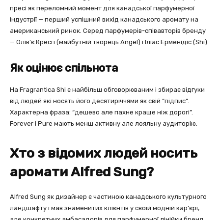
пресі як переломний момент для канадської парфумерної
індустрії — перший успішний вихід канадського аромату на
американський ринок. Серед парфумерів-співавторів бренду
— Олів’є Кресп (майбутній творець Angel) і Іліас Ерменідіс (Shi).
Як оцінює спільнота
На Fragrantica Shi є найбільш обговорюваним і збирає відгуки
від людей які носять його десятиріччями як свій “підпис”.
Характерна фраза: “дешево але пахне краще ніж дорогі”.
Forever і Pure мають менш активну але лояльну аудиторію.
Хто з відомих людей носить
аромати Alfred Sung?
Alfred Sung як дизайнер є частиною канадського культурного
ландшафту і мав знаменитих клієнтів у своїй модній кар’єрі,
але конкретних амбасадорів для парфумерної лінійки бренд