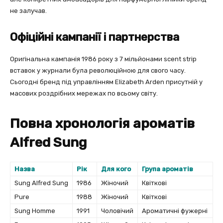
не залучав.
Офіційні кампанії і партнерства
Оригінальна кампанія 1986 року з 7 мільйонами scent strip
вставок у журнали була революційною для свого часу.
Сьогодні бренд під управлінням Elizabeth Arden присутній у
масових роздрібних мережах по всьому світу.
Повна хронологія ароматів
Alfred Sung
Назва
Рік
Для кого
Група ароматів
Sung Alfred Sung
1986
Жіночий
Квіткові
Pure
1988
Жіночий
Квіткові
Sung Homme
1991
Чоловічий
Ароматичні фужерні