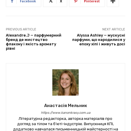
Facebook
X
Pinterest
PREVIOUS ARTICLE
NEXT ARTICLE
Alexandre.J — парфумерний
Alyssa Ashley — мускусні
бренд де мистецтво
парфуми, що народилися у
флакону і якість аромату
епоху хіпі і живуть досі
рівні
Анастасія Мельник
https://www.kanonkrasy.com.ua
Літературна редакторка, авторка матеріалів про
догляд за тілом та б’юті-індустрію. Випускниця КПІ,
додатково навчалася письменницькій майстерності на