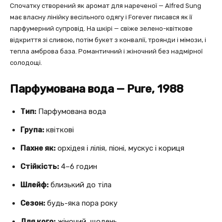
Спочатку створений як аромат для нареченої — Alfred Sung
має власну лінійку весільного одягу і Forever писався як її
парфумерний супровід. На шкірі — свіже зелено-квіткове
відкриття зі сливою, потім букет з конвалії, троянди і мімози, і
тепла амброва база. Романтичний і жіночний без надмірної
солодощі.
Парфумована вода — Pure, 1988
Тип:
Парфумована вода
Група:
квіткові
Пахне як:
орхідея і лілія, піоні, мускус і кориця
Стійкість:
4–6 годин
Шлейф:
близький до тіла
Сезон:
будь-яка пора року
Для кого:
жіночий, щодень