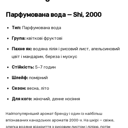
Парфумована вода — Shi, 2000
Тип:
Парфумована вода
Група:
квіткові фруктові
Пахне як:
водяна лілія і рисовий лист, апельсиновий
цвіт і мандарин, береза і мускус
Стійкість:
5–7 годин
Шлейф:
помірний
Сезон:
весна, літо
Для кого:
жіночий, денне носіння
Найпопулярніший аромат бренду і один із найбільш
впізнаваних канадських ароматів 2000-х. На шкірі — свіже,
злегка водяне відкриття з рисовим листом і лілією, потім