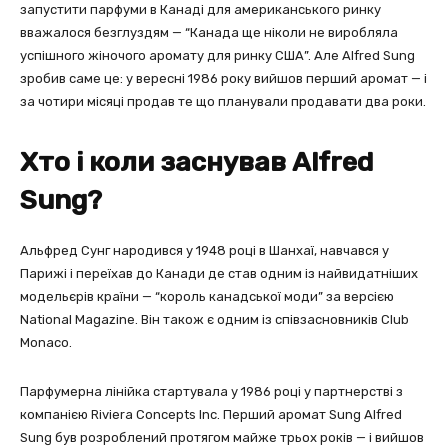
запустити парфуми в Канаді для американського ринку
вважалося безглуздям — “Канада ще ніколи не виробляла
успішного жіночого аромату для ринку США”. Але Alfred Sung
зробив саме це: у вересні 1986 року вийшов перший аромат — і
за чотири місяці продав те що планували продавати два роки.
Хто і коли заснував Alfred
Sung?
Альфред Сунг народився у 1948 році в Шанхаї, навчався у
Парижі і переїхав до Канади де став одним із найвидатніших
модельєрів країни — “король канадської моди” за версією
National Magazine. Він також є одним із співзасновників Club
Monaco.
Парфумерна лінійка стартувала у 1986 році у партнерстві з
компанією Riviera Concepts Inc. Перший аромат Sung Alfred
Sung був розроблений протягом майже трьох років — і вийшов