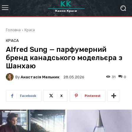
Головна
Краса
КРАСА
Alfred Sung — парфумерний
бренд канадського модельєра з
Шанхаю
By
Анастасія Мельник
31
0
28.05.2026
Facebook
X
Pinterest