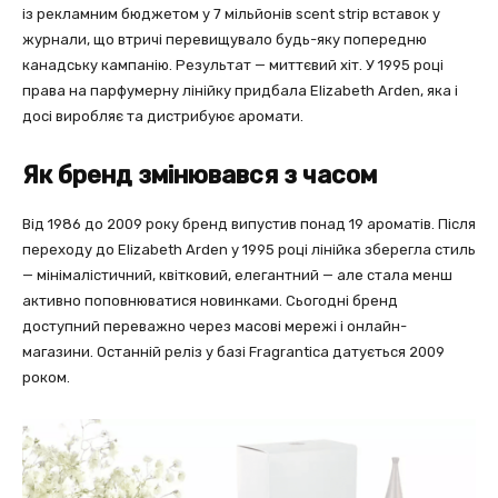
із рекламним бюджетом у 7 мільйонів scent strip вставок у
журнали, що втричі перевищувало будь-яку попередню
канадську кампанію. Результат — миттєвий хіт. У 1995 році
права на парфумерну лінійку придбала Elizabeth Arden, яка і
досі виробляє та дистрибуює аромати.
Як бренд змінювався з часом
Від 1986 до 2009 року бренд випустив понад 19 ароматів. Після
переходу до Elizabeth Arden у 1995 році лінійка зберегла стиль
— мінімалістичний, квітковий, елегантний — але стала менш
активно поповнюватися новинками. Сьогодні бренд
доступний переважно через масові мережі і онлайн-
магазини. Останній реліз у базі Fragrantica датується 2009
роком.