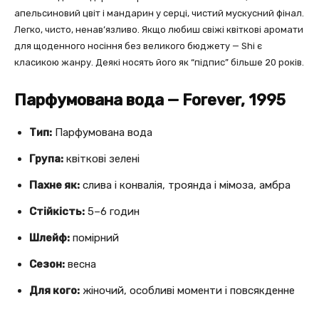
апельсиновий цвіт і мандарин у серці, чистий мускусний фінал.
Легко, чисто, ненав’язливо. Якщо любиш свіжі квіткові аромати
для щоденного носіння без великого бюджету — Shi є
класикою жанру. Деякі носять його як “підпис” більше 20 років.
Парфумована вода — Forever, 1995
Тип:
Парфумована вода
Група:
квіткові зелені
Пахне як:
слива і конвалія, троянда і мімоза, амбра
Стійкість:
5–6 годин
Шлейф:
помірний
Сезон:
весна
Для кого:
жіночий, особливі моменти і повсякденне