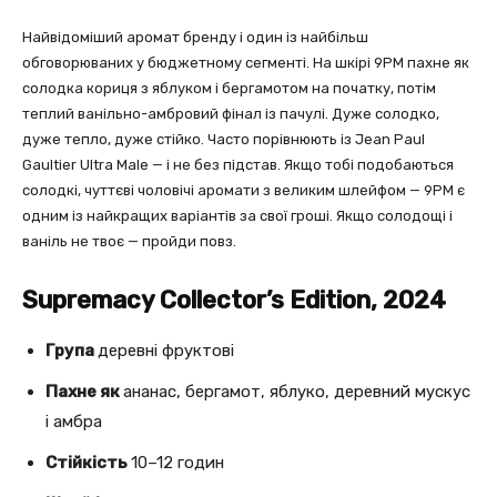
Найвідоміший аромат бренду і один із найбільш
обговорюваних у бюджетному сегменті. На шкірі 9PM пахне як
солодка кориця з яблуком і бергамотом на початку, потім
теплий ванільно-амбровий фінал із пачулі. Дуже солодко,
дуже тепло, дуже стійко. Часто порівнюють із Jean Paul
Gaultier Ultra Male — і не без підстав. Якщо тобі подобаються
солодкі, чуттєві чоловічі аромати з великим шлейфом — 9PM є
одним із найкращих варіантів за свої гроші. Якщо солодощі і
ваніль не твоє — пройди повз.
Supremacy Collector’s Edition, 2024
Група
деревні фруктові
Пахне як
ананас, бергамот, яблуко, деревний мускус
і амбра
Стійкість
10–12 годин