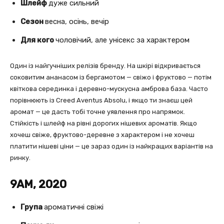
Шлейф
дуже сильний
Сезон
весна, осінь, вечір
Для кого
чоловічий, але унісекс за характером
Один із найгучніших релізів бренду. На шкірі відкривається
соковитим ананасом із бергамотом — свіжо і фруктово — потім
квіткова серединка і деревно-мускусна амброва база. Часто
порівнюють із Creed Aventus Absolu, і якщо ти знаєш цей
аромат — це дасть тобі точне уявлення про напрямок.
Стійкість і шлейф на рівні дорогих нішевих ароматів. Якщо
хочеш свіже, фруктово-деревне з характером і не хочеш
платити нішеві ціни — це зараз один із найкращих варіантів на
ринку.
9AM, 2020
Група
ароматичні свіжі