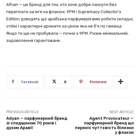
Afnan — це бренд для тих, хто хоче добре пахнути без
переплати за ім’я на флаконі. 9PM і Supremacy Collector’s
Edition доводять що арабська парфумерія вміє робити складні,
стійкі і характерні аромати за ціною яка не б’є по гаманці.
Якщо ти ще не пробувала — почни з 9PM. Ризик мінімальний,
задоволення гарантоване.
Facebook
X
Pinterest
PREVIOUS ARTICLE
NEXT ARTICLE
Adyan — парфумерний бренд
Agent Provocateur —
зі спадщиною 70 років і
парфумерний бренд що
духом Аравії
переніс чуттєвість білизни
у флакон