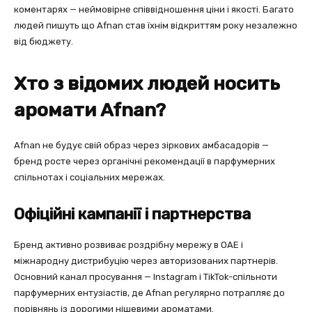
коментарях — неймовірне співвідношення ціни і якості. Багато
людей пишуть що Afnan став їхнім відкриттям року незалежно
від бюджету.
Хто з відомих людей носить
аромати Afnan?
Afnan не будує свій образ через зіркових амбасадорів —
бренд росте через органічні рекомендації в парфумерних
спільнотах і соціальних мережах.
Офіційні кампанії і партнерства
Бренд активно розвиває роздрібну мережу в ОАЕ і
міжнародну дистрибуцію через авторизованих партнерів.
Основний канал просування — Instagram і TikTok-спільноти
парфумерних ентузіастів, де Afnan регулярно потрапляє до
порівнянь із дорогими нішевими ароматами.