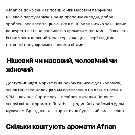
Afnan свідомо займає позицію між масовим парфумом і
нішевою парфумерією. Бренд пропонує складні, добре
зроблені аромати за ціною, яка в 5–10 разів нижча за нішевих
конкурентів. Це не означає що аромати є клонами — більшість
із них мають власний характер, хоча деякі серії свідомо
натхнені популярними нішевими хітами.
Нішевий чи масовий, чоловічий чи
жіночий
Доступний мідл-маркет із широкою лінійкою для чоловіків,
жінок і унісекс. Колекція 9AM орієнтована на денне носіння,
9PM — вечірнє, Supremacy — особливі випадки, Bouquet —
жіночі квіткові аромати, Turathi — традиційні арабські з удом і
мускусом. Бренд охоплює практично будь-який смак і сезон.
Скільки коштують аромати Afnan