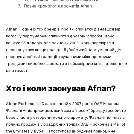
Повна хронологія ароматів Afnan
Afnan — один із тих брендів, про які спочатку дізнаєшся від
когось у парфумерній спільноті з фразою “спробуй, воно
коштує 25 доларів, але пахне як 200”. І коли перевіряєш —
переконуєшся що це правда. Дубайський парфумерний дім
поєднує арабські традиції з сучасними міжнародними
трендами і виробляє аромати з неймовірним співвідношенням
ціни і якості.
Хто і коли заснував Afnan?
Afnan Perfumes LLC заснований у 2007 році в ОАЕ Імраном
Фазлані — підприємцем, який сам є “носом” бренду і особисто
бере участь у створенні кожного аромату. Фазлані починав з
прямих продажів у роздрібних точках ОАЕ — зокрема в Mall of
the Emirates у Дубаї — і поступово вибудував повноцінне