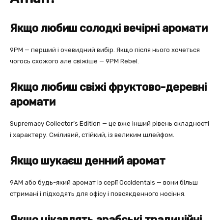
Якщо любиш солодкі вечірні аромати
9PM — перший і очевидний вибір. Якщо після нього хочеться
чогось схожого але свіжіше — 9PM Rebel.
Якщо любиш свіжі фруктово-деревні
аромати
Supremacy Collector’s Edition — це вже інший рівень складності
і характеру. Сміливий, стійкий, із великим шлейфом.
Якщо шукаєш денний аромат
9AM або будь-який аромат із серії Occidentals — вони більш
стримані і підходять для офісу і повсякденного носіння.
Якщо цікавлять арабські традиційні