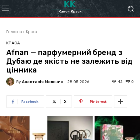
Головна
Краса
КРАСА
Afnan — парфумерний бренд з
Дубаю де якість не залежить від
цінника
By
Анастасія Мельник
42
0
28.05.2026
Facebook
X
Pinterest