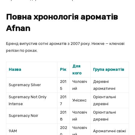
Повна хронологія ароматів
Afnan
Бренд випустив сотні ароматів з 2007 року. Нижче — ключові
релізи по роках.
Для
Назва
Рік
Група ароматів
кого
201
Чоловіч
Деревні
Supremacy Silver
5
ий
ароматичні
Supremacy Not Only
201
Орієнтальні
Унісекс
Intense
7
деревні
201
Чоловіч
Орієнтальні
Supremacy Noir
8
ий
деревні
202
Чоловіч
9AM
Ароматичні свіжі
0
ий