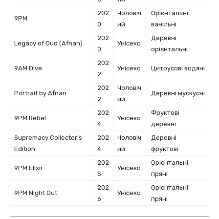
202
Чоловіч
Орієнтальні
9PM
0
ий
ванільні
202
Деревні
Legacy of Oud (Afnan)
Унісекс
0
орієнтальні
202
9AM Dive
Унісекс
Цитрусові водяні
2
202
Чоловіч
Portrait by Afnan
Деревні мускусні
2
ий
202
Фруктові
9PM Rebel
Унісекс
4
деревні
Supremacy Collector’s
202
Чоловіч
Деревні
Edition
4
ий
фруктові
202
Орієнтальні
9PM Elixir
Унісекс
5
пряні
202
Орієнтальні
9PM Night Out
Унісекс
6
пряні