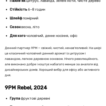
Пахне як
цитрус, лаванда, зелені ноти, чисте дерево
Стійкість
6–8 годин
Шлейф
помірний
Сезон
весна, літо
Для кого
чоловічий, денне носіння, офіс
Денний партнер 9PM — свіжий, чистий, ненав’язливий. На шкірі
це класичний чоловічий денний аромат із цитрусом і
лавандою, легкою деревною основою. Нічого революційного,
але виконано добре і коштує набагато менше за аналоги від
дизайнерських домів. Хороший вибір для офісу або активного
дня.
9PM Rebel, 2024
Група
фруктові деревні