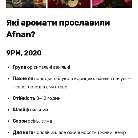
Які аромати прославили
Afnan?
9PM, 2020
Група
орієнтальні ванільні
Пахне як
солодке яблуко з корицею, ваніль і пачулі —
тепло, солодко, чуттєво
Стійкість
8–12 годин
Шлейф
сильний
Сезон
осінь, зима
Для кого
чоловічий, але охоче носять і жінки, вечір