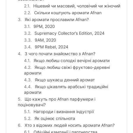
Нішевий чи масовий, чоловічий чи жіночий
Скільки коштують аромати Afnan
Які аромати прославили Afnan?
9PM, 2020
Supremacy Collector’s Edition, 2024
9AM, 2020
9PM Rebel, 2024
З чого почати знайомство з Afnan?
Якщо любиш солодкі вечірні аромати
Якщо любиш свіжі фруктово-деревні
аромати
Якщо шукаєш денний аромат
Якщо цікавлять арабські традиційні
аромати
Що кажуть про Afnan парфумери і
поціновувачі?
Нагороди і визнання індустрії
Як оцінює спільнота
Хто з відомих людей носить аромати Afnan?
Офіційні кампанії і партнерства