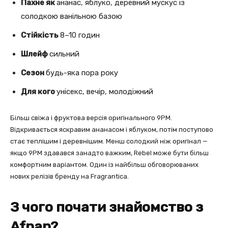
Пахне як
ананас, яблуко, деревний мускус із
солодкою ванільною базою
Стійкість
8–10 годин
Шлейф
сильний
Сезон
будь-яка пора року
Для кого
унісекс, вечір, молодіжний
Більш свіжа і фруктова версія оригінального 9PM.
Відкривається яскравим ананасом і яблуком, потім поступово
стає теплішим і деревнішим. Менш солодкий ніж оригінал —
якщо 9PM здавався занадто важким, Rebel може бути більш
комфортним варіантом. Один із найбільш обговорюваних
нових релізів бренду на Fragrantica.
З чого почати знайомство з
Afnan?