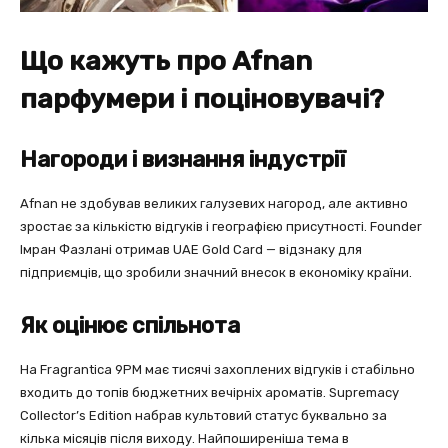
Що кажуть про Afnan
парфумери і поціновувачі?
Нагороди і визнання індустрії
Afnan не здобував великих галузевих нагород, але активно
зростає за кількістю відгуків і географією присутності. Founder
Імран Фазлані отримав UAE Gold Card — відзнаку для
підприємців, що зробили значний внесок в економіку країни.
Як оцінює спільнота
На Fragrantica 9PM має тисячі захоплених відгуків і стабільно
входить до топів бюджетних вечірніх ароматів. Supremacy
Collector’s Edition набрав культовий статус буквально за
кілька місяців після виходу. Найпоширеніша тема в