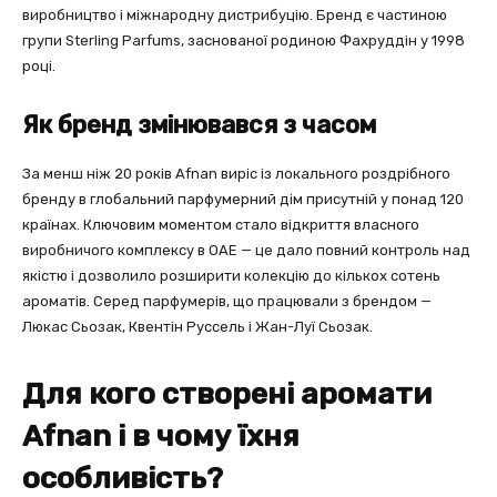
виробництво і міжнародну дистрибуцію. Бренд є частиною
групи Sterling Parfums, заснованої родиною Фахруддін у 1998
році.
Як бренд змінювався з часом
За менш ніж 20 років Afnan виріс із локального роздрібного
бренду в глобальний парфумерний дім присутній у понад 120
країнах. Ключовим моментом стало відкриття власного
виробничого комплексу в ОАЕ — це дало повний контроль над
якістю і дозволило розширити колекцію до кількох сотень
ароматів. Серед парфумерів, що працювали з брендом —
Люкас Сьозак, Квентін Руссель і Жан-Луї Сьозак.
Для кого створені аромати
Afnan і в чому їхня
особливість?