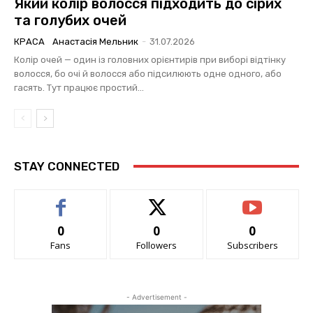
Який колір волосся підходить до сірих
та голубих очей
КРАСА
Анастасія Мельник
-
31.07.2026
Колір очей — один із головних орієнтирів при виборі відтінку
волосся, бо очі й волосся або підсилюють одне одного, або
гасять. Тут працює простий...
STAY CONNECTED
0
0
0
Fans
Followers
Subscribers
- Advertisement -