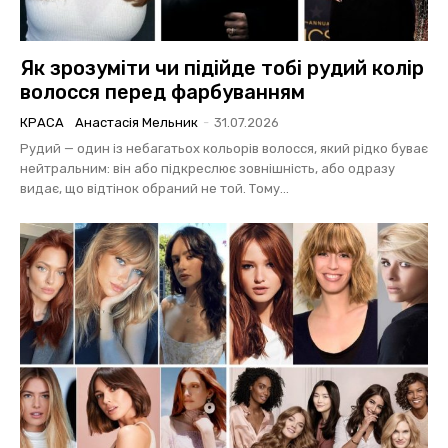
Як зрозуміти чи підійде тобі рудий колір
волосся перед фарбуванням
КРАСА
Анастасія Мельник
-
31.07.2026
Рудий — один із небагатьох кольорів волосся, який рідко буває
нейтральним: він або підкреслює зовнішність, або одразу
видає, що відтінок обраний не той. Тому...