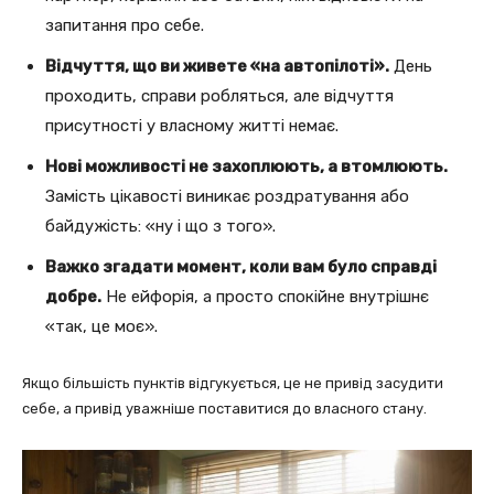
запитання про себе.
Відчуття, що ви живете «на автопілоті».
День
проходить, справи робляться, але відчуття
присутності у власному житті немає.
Нові можливості не захоплюють, а втомлюють.
Замість цікавості виникає роздратування або
байдужість: «ну і що з того».
Важко згадати момент, коли вам було справді
добре.
Не ейфорія, а просто спокійне внутрішнє
«так, це моє».
Якщо більшість пунктів відгукується, це не привід засудити
себе, а привід уважніше поставитися до власного стану.