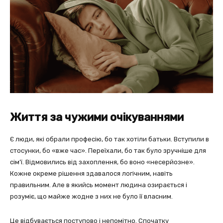
Життя за чужими очікуваннями
Є люди, які обрали професію, бо так хотіли батьки. Вступили в
стосунки, бо «вже час». Переїхали, бо так було зручніше для
сім’ї. Відмовились від захоплення, бо воно «несерйозне».
Кожне окреме рішення здавалося логічним, навіть
правильним. Але в якийсь момент людина озирається і
розуміє, що майже жодне з них не було її власним.
Це відбувається поступово і непомітно. Спочатку