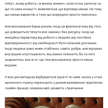
побут, знову робота. І в якийсь момент, коли хтось запитує «а
що ти сама хочеш?», виявляється, що відповіді немає. Не тому
що немає варіантів, а тому що всередині просто порожньо.
Але виснаження буває різним. Іноді це фізична втома від того,
що доводиться тягнути все самому і без ресурсу. Іноді це
емоційна перевтома від роботи з людьми, від постійної
відповідальності, від необхідності бути сильним для інших.
Іноді людина зовні живе стабільно, навіть добре, але відчуває
внутрішню спустошеність, яку важко пояснити, бо «а чого
скаржитись, все ж є». Це теж виснаження, просто менш
видиме.
У всіх цих випадках відбувається одне й те саме: мозок у стані
хронічного стресу переходить у режим виживання і відключає
«зайві» функції, зокрема мрії, цікавість і прагнення.