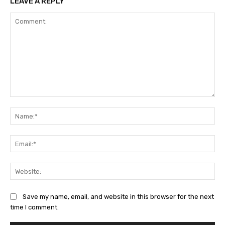
LEAVE A REPLY
Comment:
Na
Ema
Web
Save my name, email, and website in this browser for the next
time I comment.