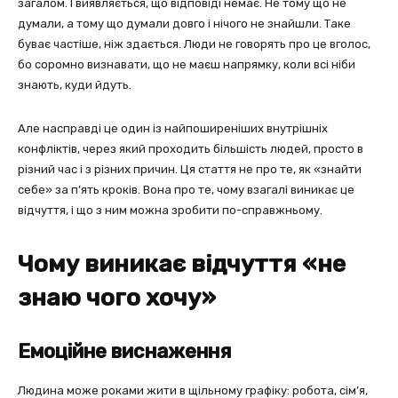
загалом. І виявляється, що відповіді немає. Не тому що не
думали, а тому що думали довго і нічого не знайшли. Таке
буває частіше, ніж здається. Люди не говорять про це вголос,
бо соромно визнавати, що не маєш напрямку, коли всі ніби
знають, куди йдуть.
Але насправді це один із найпоширеніших внутрішніх
конфліктів, через який проходить більшість людей, просто в
різний час і з різних причин. Ця стаття не про те, як «знайти
себе» за п’ять кроків. Вона про те, чому взагалі виникає це
відчуття, і що з ним можна зробити по-справжньому.
Чому виникає відчуття «не
знаю чого хочу»
Емоційне виснаження
Людина може роками жити в щільному графіку: робота, сім’я,