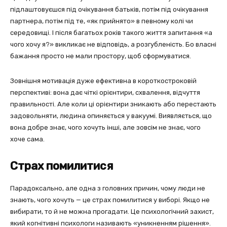
підлаштовуєшся під очікування батьків, потім під очікування
партнера, потім під те, «як прийнято» в певному колі чи
середовищі. І після багатьох років такого життя запитання «а
чого хочу я?» викликає не відповідь, а розгубленість. Бо власні
бажання просто не мали простору, щоб сформуватися.
Зовнішня мотивація дуже ефективна в короткостроковій
перспективі: вона дає чіткі орієнтири, схвалення, відчуття
правильності. Але коли ці орієнтири зникають або перестають
задовольняти, людина опиняється у вакуумі. Виявляється, що
вона добре знає, чого хочуть інші, але зовсім не знає, чого
хоче сама.
Страх помилитися
Парадоксально, але одна з головних причин, чому люди не
знають, чого хочуть — це страх помилитися у виборі. Якщо не
вибирати, то й не можна прогадати. Це психологічний захист,
який когнітивні психологи називають «уникненням рішення».