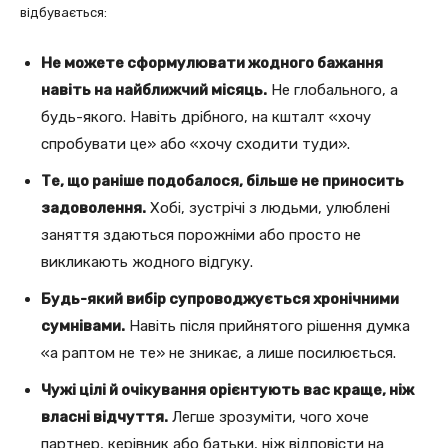
відбувається:
Не можете сформулювати жодного бажання
навіть на найближчий місяць.
Не глобального, а
будь-якого. Навіть дрібного, на кшталт «хочу
спробувати це» або «хочу сходити туди».
Те, що раніше подобалося, більше не приносить
задоволення.
Хобі, зустрічі з людьми, улюблені
заняття здаються порожніми або просто не
викликають жодного відгуку.
Будь-який вибір супроводжується хронічними
сумнівами.
Навіть після прийнятого рішення думка
«а раптом не те» не зникає, а лише посилюється.
Чужі цілі й очікування орієнтують вас краще, ніж
власні відчуття.
Легше зрозуміти, чого хоче
партнер, керівник або батьки, ніж відповісти на