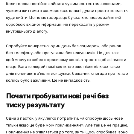
Коли голова постійно зайнята чужим контентом, новинами,
чужими життями в соцмережах, власні думки просто не мають
куди вийти. Це не метафора, це буквально: мозок зайнятий
обробкою вхідної інформації і не переходить у режим
внутрішнього діалогу.
Спробуйте конкретно: один день без соцмереж, або ранок
без телефону, або прогулянка без навушників. Не для того
щоб «почути себе» в красивому сенсі, а просто щоб звільнити
місце. Багато людей помічають, що вже після кількох таких
днів починають з’являтися думки, бажання, спогади про те, що
колись було важливим. Це не випадковість.
Почати пробувати нові речі без
тиску результату
Одна з пасток, у яку легко потрапити: «я спробую щось нове
тільки якщо це буде моїм покликанням». Але так це не працює.
Покликання не з’являється до того, як ти щось спробував, воно