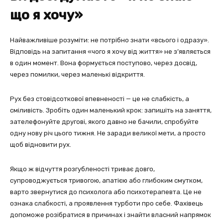
що я хочу»
Найважливіше розуміти: не потрібно знати «всього і одразу».
Відповідь на запитання «чого я хочу від життя» не з’являється
в один момент. Вона формується поступово, через досвід,
через помилки, через маленькі відкриття.
Рух без стовідсоткової впевненості — це не слабкість, а
сміливість. Зробіть один маленький крок: запишіть на заняття,
зателефонуйте другові, якого давно не бачили, спробуйте
одну нову річ цього тижня. Не заради великої мети, а просто
щоб відновити рух.
Якщо ж відчуття розгубленості триває довго,
супроводжується тривогою, апатією або глибоким смутком,
варто звернутися до психолога або психотерапевта. Це не
ознака слабкості, а проявлення турботи про себе. Фахівець
допоможе розібратися в причинах і знайти власний напрямок