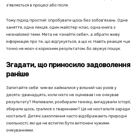
з’являється в процесі або після.
Тому підхід простий: спробувати щось без зобов’язань. Одне
заняття, одна лекція, один майстер-клас, одна книга з
незнайомої теми. Мета не «знайти себе», а зібрати живу
інформацію про те, що відгукується, а що ні. Навіть реакція «це
точно не моє» є корисним результатом, бо звужує пошук.
Згадати, що приносило задоволення
раніше
Запитайте себе: чим ви займалися у вільний час років у
десять-дванадцять, коли ніхто не оцінював і не очікував
результату? Малювали, розбирали техніку, вигадували історії,
збирали щось, гралися з тваринами? Це не ностальгія заради
ностальгії. Дитячі захоплення часто відображають природні
схильності, які ще не встигли бути витіснені чужими
очікуваннями.